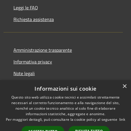
Leggi le FAQ
Richiesta assistenza
Amministrazione trasparente
Informativa privacy
Note legali
×
Dichiarazione di accessibilità
Informazioni sui cookie
Questo sito web utilizza cookie tecnici e assimilati strettamente
necessari al corretto funzionamento e alla navigazione del sito,
nonché un cookie tecnico analitico al solo fine di elaborare
informazioni statistiche, aggregate e anonime.
RSS
Copyright © 2026 • Comune di
Per maggiori dettagli, può consultare la cookie policy al seguente
link
Accessibilità
Presezzo • Powered by
Privacy
Municipium
•