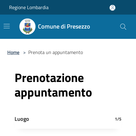
Salta al contenuto principale
Regione Lombardia
Comune di Presezzo
Home
>
Prenota un appuntamento
Prenotazione
appuntamento
Luogo
1/5