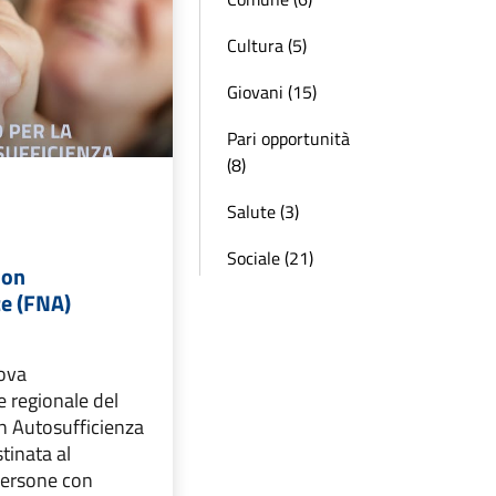
Cultura (5)
Giovani (15)
Pari opportunità
(8)
Salute (3)
Sociale (21)
Non
ze (FNA)
ova
 regionale del
n Autosufficienza
inata al
persone con