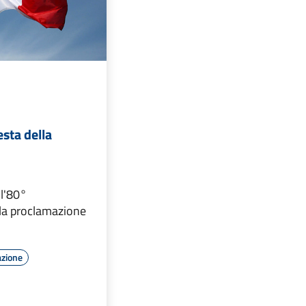
sta della
 l'80°
lla proclamazione
azione