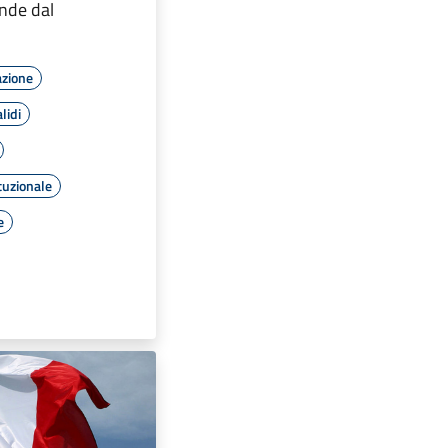
ande dal
azione
lidi
tuzionale
e