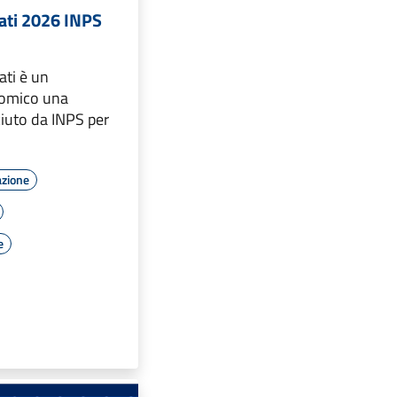
ati 2026 INPS
ati è un
nomico una
iuto da INPS per
azione
e