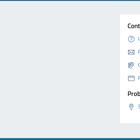
Cont
Prob