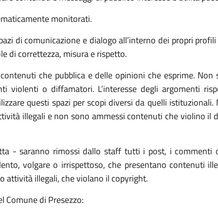
tematicamente monitorati.
azi di comunicazione e dialogo all’interno dei propri profili
ole di correttezza, misura e rispetto.
ontenuti che pubblica e delle opinioni che esprime. Non s
i violenti o diffamatori. L’interesse degli argomenti rispe
izzare questi spazi per scopi diversi da quelli istituzionali.
tività illegali e non sono ammessi contenuti che violino il di
tta - saranno rimossi dallo staff tutti i post, i commenti
nto, volgare o irrispettoso, che presentano contenuti illecit
tività illegali, che violano il copyright.
i del Comune di Presezzo: