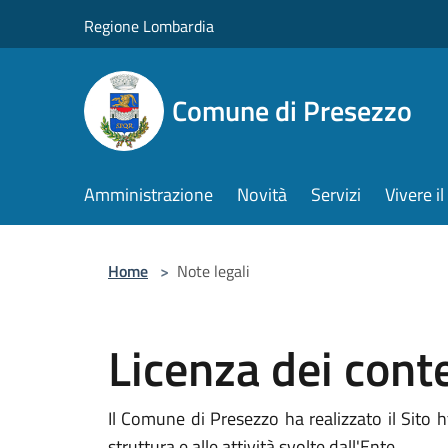
Salta al contenuto principale
Regione Lombardia
Comune di Presezzo
Amministrazione
Novità
Servizi
Vivere 
Home
>
Note legali
Licenza dei cont
Il Comune di Presezzo ha realizzato il Sito ht
struttura e alle attività svolte dall'Ente.