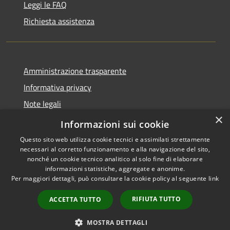
Leggi le FAQ
Richiesta assistenza
Amministrazione trasparente
Informativa privacy
Note legali
×
Dichiarazione di accessibilità
Informazioni sui cookie
Questo sito web utilizza cookie tecnici e assimilati strettamente
necessari al corretto funzionamento e alla navigazione del sito,
nonché un cookie tecnico analitico al solo fine di elaborare
informazioni statistiche, aggregate e anonime.
RSS
Copyright © 2026 • Comune di
Per maggiori dettagli, può consultare la cookie policy al seguente
link
Accessibilità
Presezzo • Powered by
Privacy
Municipium
Accesso
•
RIFIUTA TUTTO
ACCETTA TUTTO
Cookie
redazione
Mappa del sito
MOSTRA DETTAGLI