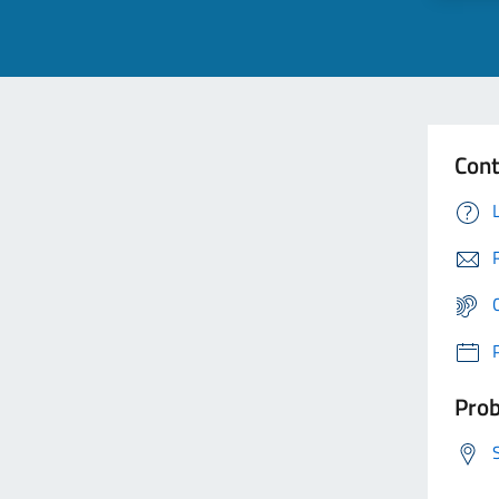
Cont
Prob