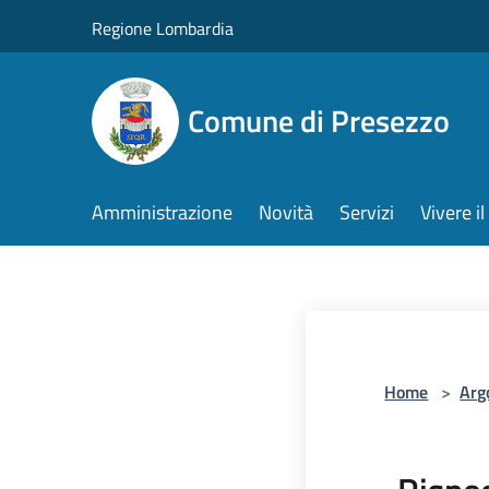
Salta al contenuto principale
Regione Lombardia
Comune di Presezzo
Amministrazione
Novità
Servizi
Vivere 
Home
>
Arg