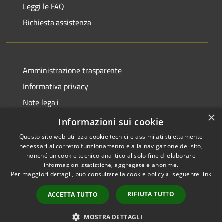
Leggi le FAQ
Richiesta assistenza
Amministrazione trasparente
Informativa privacy
Note legali
×
Dichiarazione di accessibilità
Informazioni sui cookie
Questo sito web utilizza cookie tecnici e assimilati strettamente
necessari al corretto funzionamento e alla navigazione del sito,
nonché un cookie tecnico analitico al solo fine di elaborare
informazioni statistiche, aggregate e anonime.
RSS
Copyright © 2026 • Comune di
Per maggiori dettagli, può consultare la cookie policy al seguente
link
Accessibilità
Presezzo • Powered by
Privacy
Municipium
Accesso
•
RIFIUTA TUTTO
ACCETTA TUTTO
Cookie
redazione
Mappa del sito
MOSTRA DETTAGLI