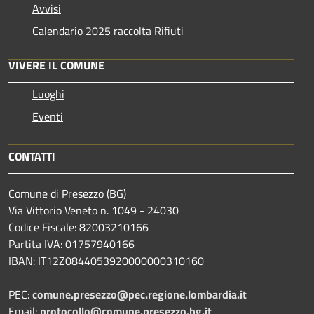
Avvisi
Calendario 2025 raccolta Rifiuti
VIVERE IL COMUNE
Luoghi
Eventi
CONTATTI
Comune di Presezzo (BG)
Via Vittorio Veneto n. 1049 - 24030
Codice Fiscale: 82003210166
Partita IVA: 01757940166
IBAN: IT12Z0844053920000000310160
PEC:
comune.presezzo@pec.regione.lombardia.it
Email:
protocollo@comune.presezzo.bg.it