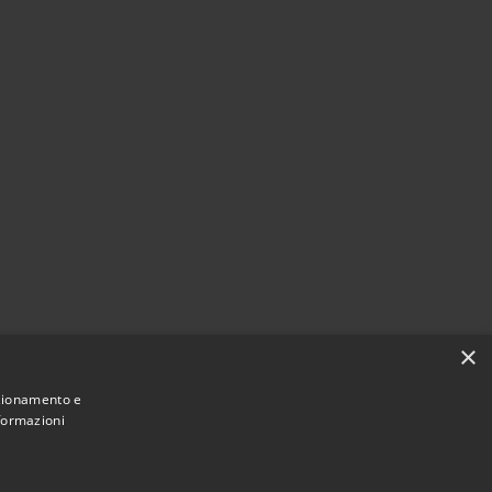
×
nzionamento e
nformazioni