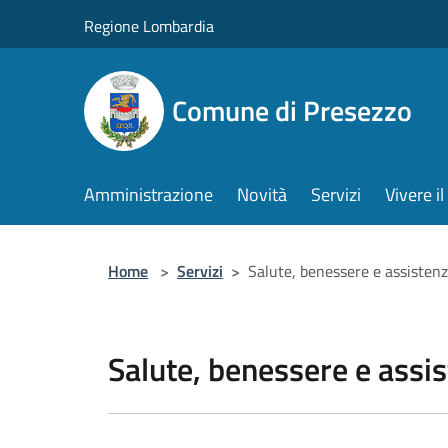
Salta al contenuto principale
Regione Lombardia
Comune di Presezzo
Amministrazione
Novità
Servizi
Vivere 
Home
>
Servizi
>
Salute, benessere e assisten
Salute, benessere e assi