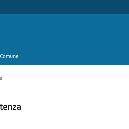
il Comune
za
stenza