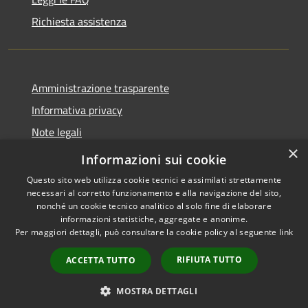
Richiesta assistenza
Amministrazione trasparente
Informativa privacy
Note legali
×
Dichiarazione di accessibilità
Informazioni sui cookie
Questo sito web utilizza cookie tecnici e assimilati strettamente
necessari al corretto funzionamento e alla navigazione del sito,
nonché un cookie tecnico analitico al solo fine di elaborare
informazioni statistiche, aggregate e anonime.
RSS
Copyright © 2026 • Comune di
Per maggiori dettagli, può consultare la cookie policy al seguente
link
Accessibilità
Presezzo • Powered by
Privacy
Municipium
Accesso
•
RIFIUTA TUTTO
ACCETTA TUTTO
Cookie
redazione
Mappa del sito
MOSTRA DETTAGLI