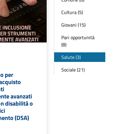
Cultura (5)
Giovani (15)
Pari opportunità
(8)
Salute (3)
Sociale (21)
co per
 acquisto
ti
nte avanzati
n disabilità o
ici
mento (DSA)