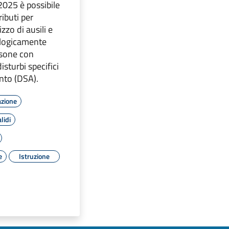
2025 è possibile
ributi per
izzo di ausili e
ologicamente
rsone con
isturbi specifici
nto (DSA).
azione
lidi
e
Istruzione