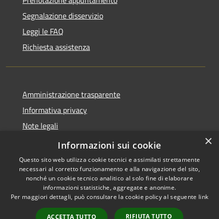
Prenotazione appuntamento
Segnalazione disservizio
Leggi le FAQ
Richiesta assistenza
Amministrazione trasparente
Informativa privacy
Note legali
×
Dichiarazione di accessibilità
Informazioni sui cookie
Questo sito web utilizza cookie tecnici e assimilati strettamente
necessari al corretto funzionamento e alla navigazione del sito,
nonché un cookie tecnico analitico al solo fine di elaborare
informazioni statistiche, aggregate e anonime.
RSS
Copyright © 2026 • Comune di
Per maggiori dettagli, può consultare la cookie policy al seguente
link
Accessibilità
Presezzo • Powered by
Privacy
Municipium
Accesso
•
RIFIUTA TUTTO
ACCETTA TUTTO