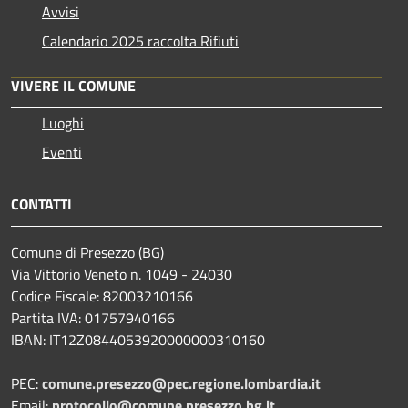
Avvisi
Calendario 2025 raccolta Rifiuti
VIVERE IL COMUNE
Luoghi
Eventi
CONTATTI
Comune di Presezzo (BG)
Via Vittorio Veneto n. 1049 - 24030
Codice Fiscale: 82003210166
Partita IVA: 01757940166
IBAN: IT12Z0844053920000000310160
PEC:
comune.presezzo@pec.regione.lombardia.it
Email:
protocollo@comune.presezzo.bg.it