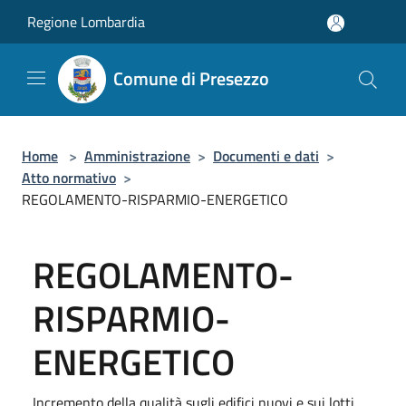
Salta al contenuto principale
Regione Lombardia
Comune di Presezzo
Home
>
Amministrazione
>
Documenti e dati
>
Atto normativo
>
REGOLAMENTO-RISPARMIO-ENERGETICO
REGOLAMENTO-
RISPARMIO-
ENERGETICO
Incremento della qualità sugli edifici nuovi e sui lotti