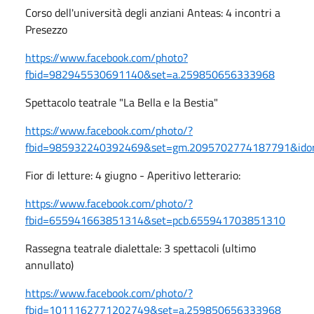
Corso dell'università degli anziani Anteas: 4 incontri a
Presezzo
https://www.facebook.com/photo?
fbid=982945530691140&set=a.259850656333968
Spettacolo teatrale "La Bella e la Bestia"
https://www.facebook.com/photo/?
fbid=985932240392469&set=gm.2095702774187791&ido
Fior di letture: 4 giugno - Aperitivo letterario:
https://www.facebook.com/photo/?
fbid=655941663851314&set=pcb.655941703851310
Rassegna teatrale dialettale: 3 spettacoli (ultimo
annullato)
https://www.facebook.com/photo/?
fbid=1011162771202749&set=a.259850656333968