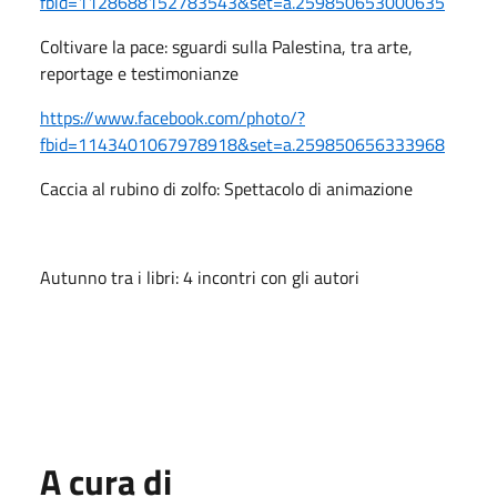
fbid=1128688152783543&set=a.259850653000635
Coltivare la pace: sguardi sulla Palestina, tra arte,
reportage e testimonianze
https://www.facebook.com/photo/?
fbid=1143401067978918&set=a.259850656333968
Caccia al rubino di zolfo: Spettacolo di animazione
Autunno tra i libri: 4 incontri con gli autori
A cura di