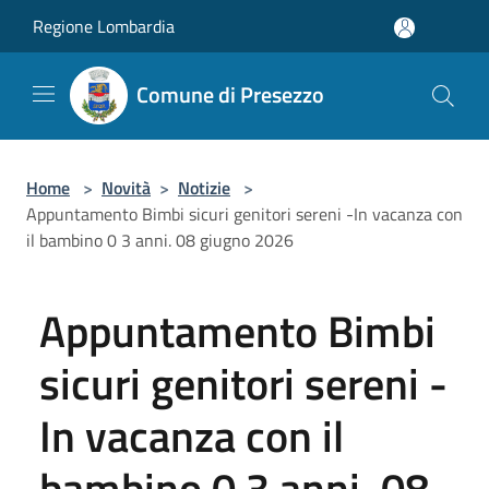
Salta al contenuto principale
Regione Lombardia
Comune di Presezzo
Home
>
Novità
>
Notizie
>
Appuntamento Bimbi sicuri genitori sereni -In vacanza con
il bambino 0 3 anni. 08 giugno 2026
Appuntamento Bimbi
sicuri genitori sereni -
In vacanza con il
bambino 0 3 anni. 08