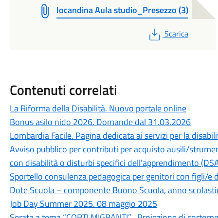
locandina Aula studio_Presezzo (3)
PDF
Scarica
Contenuti correlati
La Riforma della Disabilità. Nuovo portale online
Bonus asilo nido 2026. Domande dal 31.03.2026
Lombardia Facile. Pagina dedicata ai servizi per la disabili
Avviso pubblico per contributi per acquisto ausili/strum
con disabilità o disturbi specifici dell'apprendimento (DS
Sportello consulenza pedagogica per genitori con figli/e 
Dote Scuola – componente Buono Scuola, anno scolast
Job Day Summer 2025. 08 maggio 2025
Serata a tema “CORTI MIGRANTI” . Proiezione di cortom