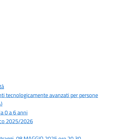
tà
enti tecnologicamente avanzati per persone
A)
da 0 a 6 anni
ico 2025/2026
etraggi. 08 MAGGIO 2025 ore 20.30