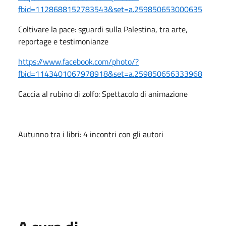
fbid=1128688152783543&set=a.259850653000635
Coltivare la pace: sguardi sulla Palestina, tra arte,
reportage e testimonianze
https://www.facebook.com/photo/?
fbid=1143401067978918&set=a.259850656333968
Caccia al rubino di zolfo: Spettacolo di animazione
Autunno tra i libri: 4 incontri con gli autori