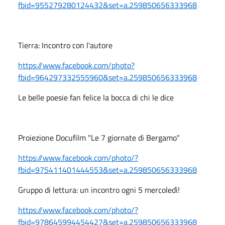
fbid=955279280124432&set=a.259850656333968
Tierra: Incontro con l'autore
https://www.facebook.com/photo?
fbid=964297332555960&set=a.259850656333968
Le belle poesie fan felice la bocca di chi le dice
Proiezione Docufilm "Le 7 giornate di Bergamo"
https://www.facebook.com/photo/?
fbid=975411401444553&set=a.259850656333968
Gruppo di lettura: un incontro ogni 5 mercoledì!
https://www.facebook.com/photo/?
fbid=978645994454427&set=a.259850656333968