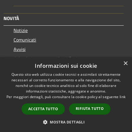
NOVITÀ
Notizie
Comunicati
Avvisi
Calendario 2025 raccolta Rifiuti
×
Informazioni sui cookie
VIVERE IL COMUNE
Questo sito web utilizza cookie tecnici e assimilati strettamente
necessari al corretto funzionamento e alla navigazione del sito,
Luoghi
nonché un cookie tecnico analitico al solo fine di elaborare
informazioni statistiche, aggregate e anonime.
Eventi
Per maggiori dettagli, può consultare la cookie policy al seguente
link
RIFIUTA TUTTO
ACCETTA TUTTO
CONTATTI
MOSTRA DETTAGLI
Comune di Presezzo (BG)