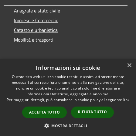
Anagrafe e stato civile
Imprese e Commercio
Catasto e urbanistica
Mobilità e trasporti
×
Informazioni sui cookie
Tributi,finanze e contravvenzioni
Questo sito web utilizza cookie tecnici e assimilati strettamente
Salute, benessere e assistenza
necessari al corretto funzionamento e alla navigazione del sito,
Autorizzazioni
nonché un cookie tecnico analitico al solo fine di elaborare
informazioni statistiche, aggregate e anonime.
Per maggiori dettagli, può consultare la cookie policy al seguente
link
RIFIUTA TUTTO
ACCETTA TUTTO
NOVITÀ
Notizie
MOSTRA DETTAGLI
Comunicati