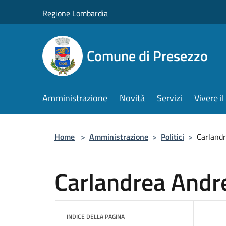
Salta al contenuto principale
Regione Lombardia
Comune di Presezzo
Amministrazione
Novità
Servizi
Vivere 
Home
>
Amministrazione
>
Politici
>
Carland
Carlandrea Andr
INDICE DELLA PAGINA