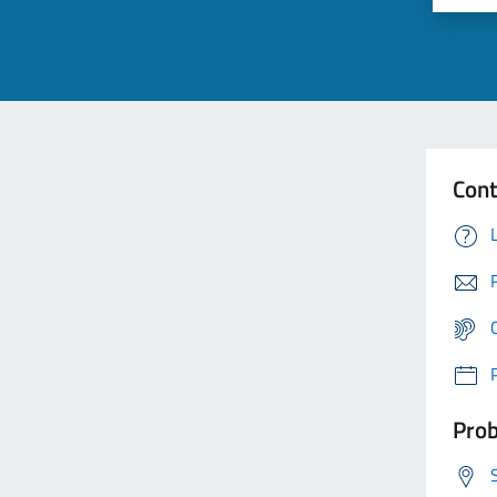
Cont
Prob