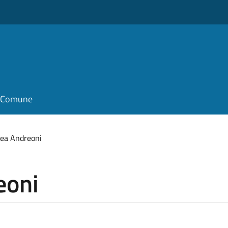
il Comune
rea Andreoni
eoni