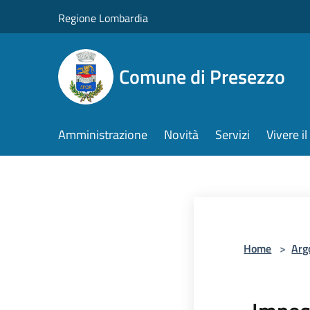
Salta al contenuto principale
Regione Lombardia
Comune di Presezzo
Amministrazione
Novità
Servizi
Vivere 
Home
>
Arg