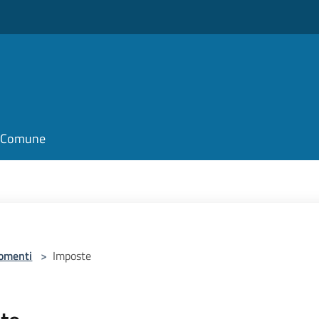
il Comune
omenti
>
Imposte