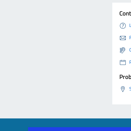
Cont
Prob