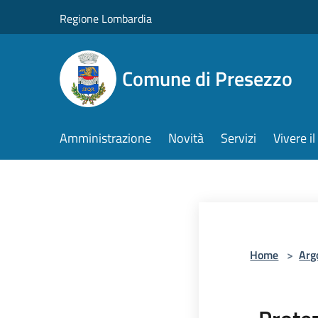
Salta al contenuto principale
Regione Lombardia
Comune di Presezzo
Amministrazione
Novità
Servizi
Vivere 
Home
>
Arg