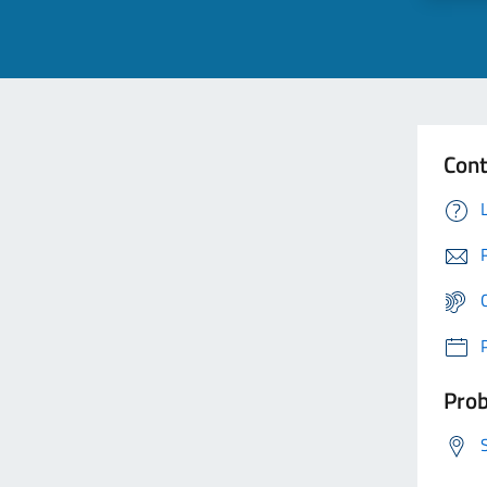
Cont
Prob