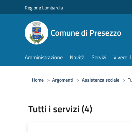
Salta al contenuto principale
Regione Lombardia
Comune di Presezzo
Amministrazione
Novità
Servizi
Vivere 
Home
>
Argomenti
>
Assistenza sociale
>
Tu
Tutti i servizi (4)