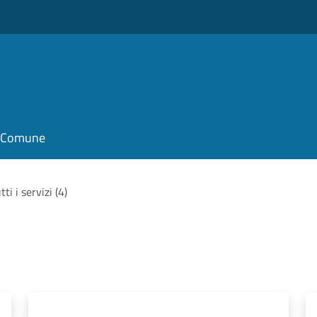
il Comune
tti i servizi (4)