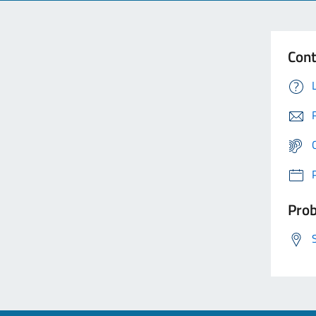
Cont
Prob