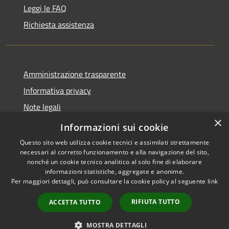
Leggi le FAQ
Richiesta assistenza
Amministrazione trasparente
Informativa privacy
Note legali
×
Dichiarazione di accessibilità
Informazioni sui cookie
Questo sito web utilizza cookie tecnici e assimilati strettamente
necessari al corretto funzionamento e alla navigazione del sito,
nonché un cookie tecnico analitico al solo fine di elaborare
informazioni statistiche, aggregate e anonime.
RSS
Copyright © 2026 • Comune di
Per maggiori dettagli, può consultare la cookie policy al seguente
link
Accessibilità
Presezzo • Powered by
Privacy
Municipium
Accesso
•
RIFIUTA TUTTO
ACCETTA TUTTO
Cookie
redazione
Mappa del sito
MOSTRA DETTAGLI