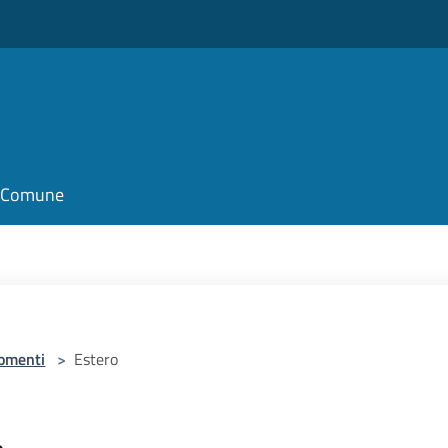
il Comune
omenti
>
Estero