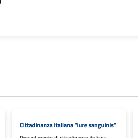
o
Cittadinanza italiana "iure sanguinis"
Procedimento di cittadinanza italiana