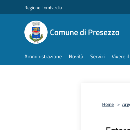
Salta al contenuto principale
Regione Lombardia
Comune di Presezzo
Amministrazione
Novità
Servizi
Vivere 
Home
>
Arg