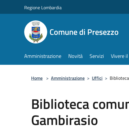
Salta al contenuto principale
Regione Lombardia
Comune di Presezzo
Amministrazione
Novità
Servizi
Vivere 
Home
>
Amministrazione
>
Uffici
>
Bibliotec
Biblioteca comu
Gambirasio