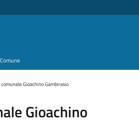
il Comune
a comunale Gioachino Gambirasio
nale Gioachino