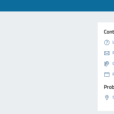
Cont
Prob