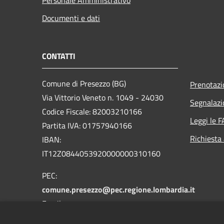
Documenti e dati
CONTATTI
Comune di Presezzo (BG)
Prenotaz
Via Vittorio Veneto n. 1049 - 24030
Segnalazi
Codice Fiscale: 82003210166
Leggi le 
Partita IVA: 01757940166
Richiesta
IBAN:
IT12Z0844053920000000310160
PEC:
comune.presezzo@pec.regione.lombardia.it
Email:
protocollo@comune.presezzo.bg.it