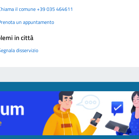
Chiama il comune +39 035 464611
Prenota un appuntamento
lemi in città
Segnala disservizio