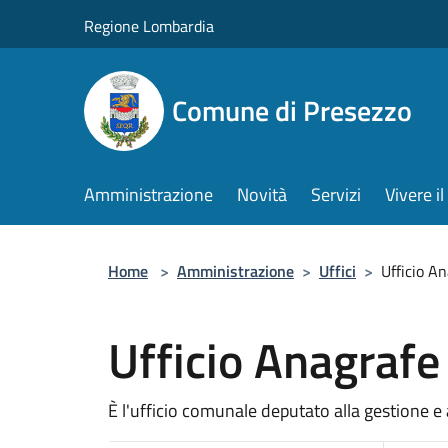
Salta al contenuto principale
Regione Lombardia
Comune di Presezzo
Amministrazione
Novità
Servizi
Vivere 
Home
>
Amministrazione
>
Uffici
>
Ufficio A
Ufficio Anagrafe
È l'ufficio comunale deputato alla gestione e 