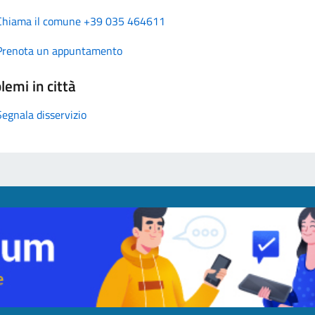
Chiama il comune +39 035 464611
Prenota un appuntamento
lemi in città
Segnala disservizio