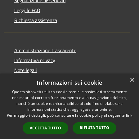
Segnalazione disservizio
Leggi le FAQ
Richiesta assistenza
Amministrazione trasparente
Informativa privacy
Note legali
×
Dichiarazione di accessibilità
Informazioni sui cookie
Questo sito web utilizza cookie tecnici e assimilati strettamente
necessari al corretto funzionamento e alla navigazione del sito,
nonché un cookie tecnico analitico al solo fine di elaborare
informazioni statistiche, aggregate e anonime.
RSS
Copyright © 2026 • Comune di
Per maggiori dettagli, può consultare la cookie policy al seguente
link
Accessibilità
Presezzo • Powered by
Privacy
Municipium
Accesso
•
RIFIUTA TUTTO
ACCETTA TUTTO
Cookie
redazione