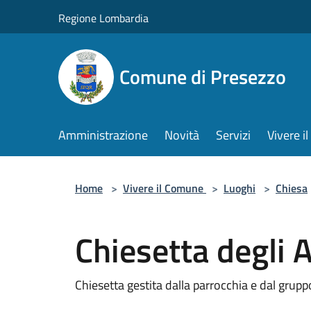
Salta al contenuto principale
Regione Lombardia
Comune di Presezzo
Amministrazione
Novità
Servizi
Vivere 
Home
>
Vivere il Comune
>
Luoghi
>
Chiesa
Chiesetta degli A
Chiesetta gestita dalla parrocchia e dal gruppo