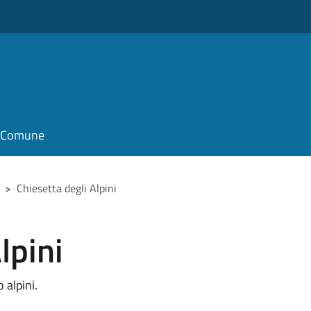
il Comune
>
Chiesetta degli Alpini
lpini
 alpini.