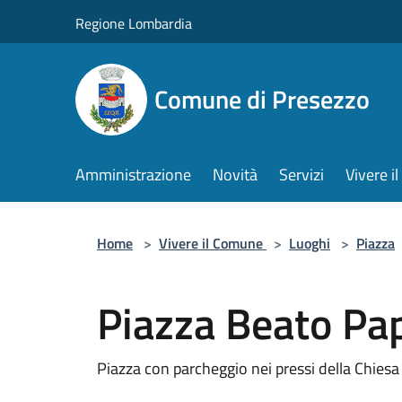
Salta al contenuto principale
Regione Lombardia
Comune di Presezzo
Amministrazione
Novità
Servizi
Vivere 
Home
>
Vivere il Comune
>
Luoghi
>
Piazza
Piazza Beato Pap
Piazza con parcheggio nei pressi della Chiesa 