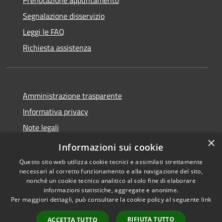
Prenotazione appuntamento
Segnalazione disservizio
Leggi le FAQ
Richiesta assistenza
Amministrazione trasparente
Informativa privacy
Note legali
×
Dichiarazione di accessibilità
Informazioni sui cookie
Questo sito web utilizza cookie tecnici e assimilati strettamente
necessari al corretto funzionamento e alla navigazione del sito,
nonché un cookie tecnico analitico al solo fine di elaborare
informazioni statistiche, aggregate e anonime.
RSS
Copyright © 2026 • Comune di
Per maggiori dettagli, può consultare la cookie policy al seguente
link
Accessibilità
Presezzo • Powered by
Privacy
Municipium
Accesso
•
RIFIUTA TUTTO
ACCETTA TUTTO