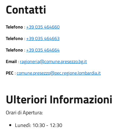
Utili
Contatti
Telefono
:
+39 035 464660
Telefono
:
+39 035 464663
Telefono
:
+39 035 464664
Email
:
ragioneria@comune.presezzo.bg.it
PEC
:
comune.presezzo@pec.regione.lombardia.it
Ulteriori Informazioni
Orari di Apertura:
Lunedì: 10:30 - 12:30