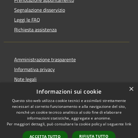
Prenotazione appuntamento
Segnalazione disservizio
Leggi le FAQ
Richiesta assistenza
Amministrazione trasparente
Informativa privacy
Note legali
×
Dichiarazione di accessibilità
Informazioni sui cookie
Questo sito web utilizza cookie tecnici e assimilati strettamente
necessari al corretto funzionamento e alla navigazione del sito,
nonché un cookie tecnico analitico al solo fine di elaborare
informazioni statistiche, aggregate e anonime.
RSS
Copyright © 2026 • Comune di
Per maggiori dettagli, può consultare la cookie policy al seguente
link
Accessibilità
Presezzo • Powered by
Privacy
Municipium
Accesso
•
RIFIUTA TUTTO
ACCETTA TUTTO