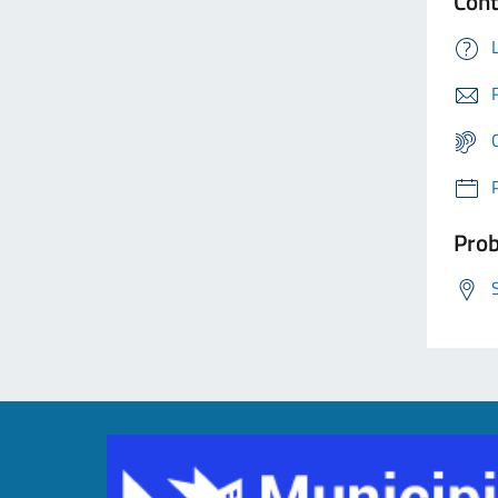
Cont
Prob