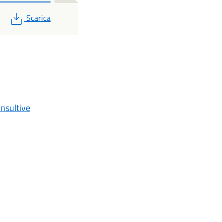
PDF
Scarica
nsultive