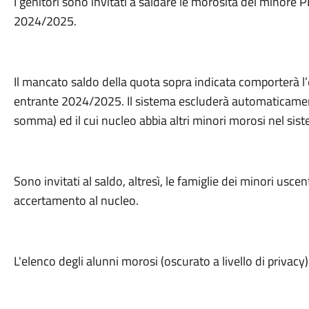
I genitori sono invitati a saldare le morosità del minore PR
2024/2025.
Il mancato saldo della quota sopra indicata comporterà l’e
entrante 2024/2025. Il sistema escluderà automaticamente
somma) ed il cui nucleo abbia altri minori morosi nel sis
Sono invitati al saldo, altresì, le famiglie dei minori uscen
accertamento al nucleo.
L'elenco degli alunni morosi (oscurato a livello di privac