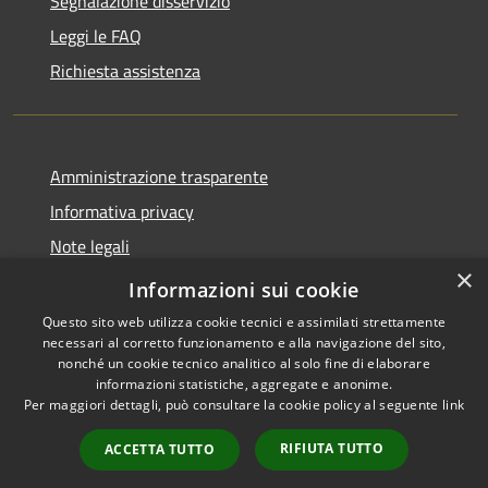
Segnalazione disservizio
Leggi le FAQ
Richiesta assistenza
Amministrazione trasparente
Informativa privacy
Note legali
×
Dichiarazione di accessibilità
Informazioni sui cookie
Questo sito web utilizza cookie tecnici e assimilati strettamente
necessari al corretto funzionamento e alla navigazione del sito,
nonché un cookie tecnico analitico al solo fine di elaborare
informazioni statistiche, aggregate e anonime.
RSS
Copyright © 2026 • Comune di
Per maggiori dettagli, può consultare la cookie policy al seguente
link
Accessibilità
Presezzo • Powered by
Privacy
Municipium
Accesso
•
RIFIUTA TUTTO
ACCETTA TUTTO
Cookie
redazione