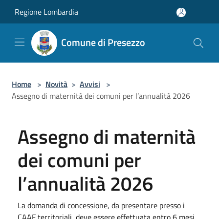
Salta al contenuto principale
Regione Lombardia
Comune di Presezzo
Home
>
Novità
>
Avvisi
>
Assegno di maternità dei comuni per l’annualità 2026
Assegno di maternità
dei comuni per
l’annualità 2026
La domanda di concessione, da presentare presso i
CAAF territoriali, deve essere effettuata entro 6 mesi