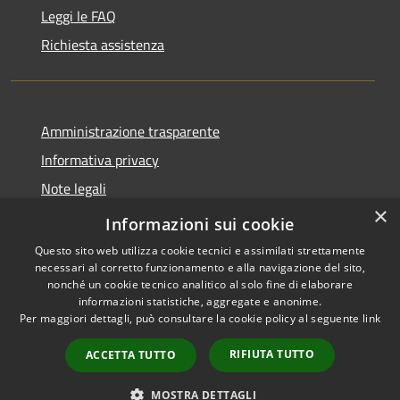
Leggi le FAQ
Richiesta assistenza
Amministrazione trasparente
Informativa privacy
Note legali
×
Dichiarazione di accessibilità
Informazioni sui cookie
Questo sito web utilizza cookie tecnici e assimilati strettamente
necessari al corretto funzionamento e alla navigazione del sito,
nonché un cookie tecnico analitico al solo fine di elaborare
informazioni statistiche, aggregate e anonime.
RSS
Copyright © 2026 • Comune di
Per maggiori dettagli, può consultare la cookie policy al seguente
link
Accessibilità
Presezzo • Powered by
Privacy
Municipium
Accesso
•
RIFIUTA TUTTO
ACCETTA TUTTO
Cookie
redazione
Mappa del sito
MOSTRA DETTAGLI