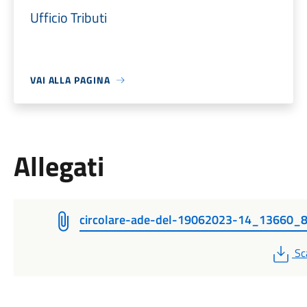
Ufficio Tributi
VAI ALLA PAGINA
Allegati
circolare-ade-del-19062023-14_13660_
PD
Sc