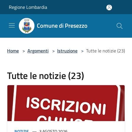
Salta al contenuto principale
Regione Lombardia
Comune di Presezzo
Home
>
Argomenti
>
Istruzione
>
Tutte le notizie (23)
Tutte le notizie (23)
NOTIZIE
3 AGOSTO 2026