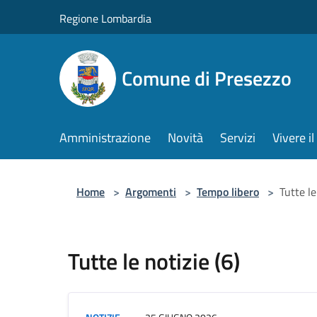
Salta al contenuto principale
Regione Lombardia
Comune di Presezzo
Amministrazione
Novità
Servizi
Vivere 
Home
>
Argomenti
>
Tempo libero
>
Tutte le
Tutte le notizie (6)