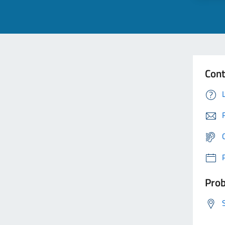
Cont
Prob