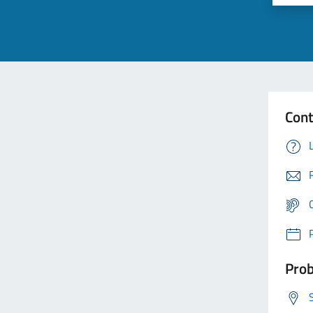
Cont
Prob