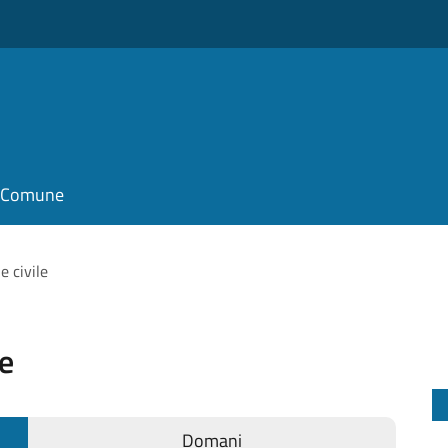
il Comune
e civile
le
Domani