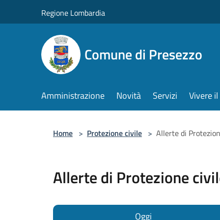
Salta al contenuto principale
Regione Lombardia
Comune di Presezzo
Amministrazione
Novità
Servizi
Vivere 
Home
>
Protezione civile
>
Allerte di Protezion
Allerte di Protezione civi
Oggi