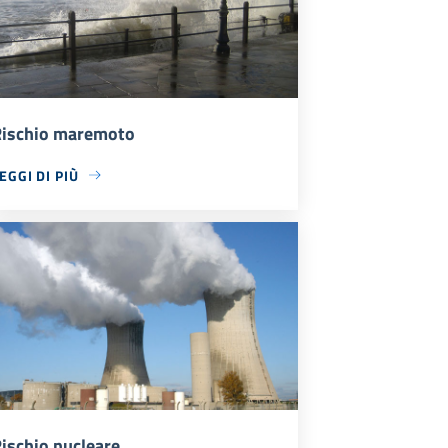
ischio maremoto
EGGI DI PIÙ
ischio nucleare