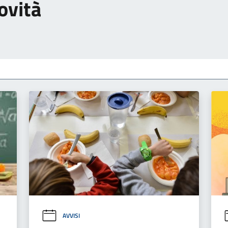
ovità
AVVISI