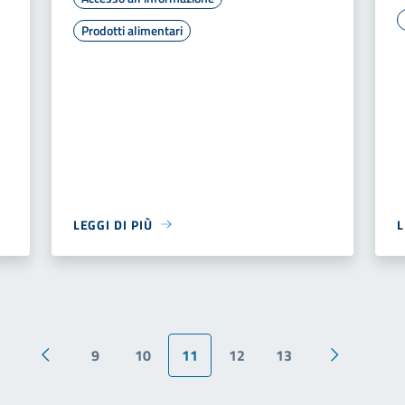
Prodotti alimentari
LEGGI DI PIÙ
L
9
10
11
12
13
Pagina precedente
Pagina suc