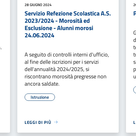
28 GIUGNO 2024
2
Servizio Refezione Scolastica A.S.
2023/2024 - Morosità ed
Esclusione - Alunni morosi
G
24.06.2024
d
.
t
A seguito di controlli interni d'ufficio,
t
al fine delle iscrizioni per i servizi
s
dell'annualità 2024/2025, si
p
riscontrano morosità pregresse non
u
ancora saldate.
Istruzione
LEGGI DI PIÙ
L