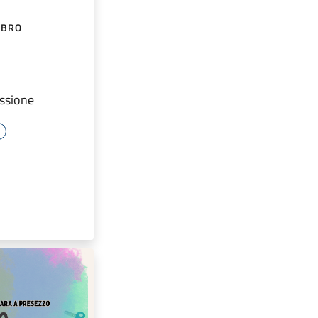
IBRO
lessione
e